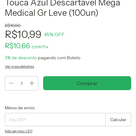
Touca Azul Descartável Mega
Medical Gr Leve (100un)
R$19,90
R$10,99
45
% OFF
R$10,66
com
3% de desconto
pagando com Boleto
Ver mais detalhes
Entregas para o CEP:
Alterar CEP
Meios de envio
Calcular
Não sei meu CEP