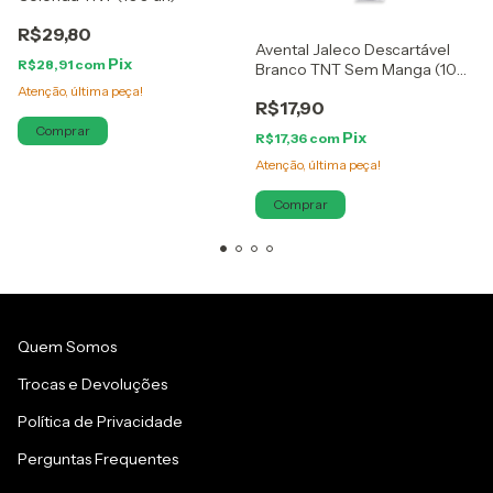
R$29,80
Avental Jaleco Descartável
R$28,91
com
Branco TNT Sem Manga (10
un)
Atenção, última peça!
R$17,90
Comprar
R$17,36
com
Atenção, última peça!
Quem Somos
Trocas e Devoluções
Política de Privacidade
Perguntas Frequentes