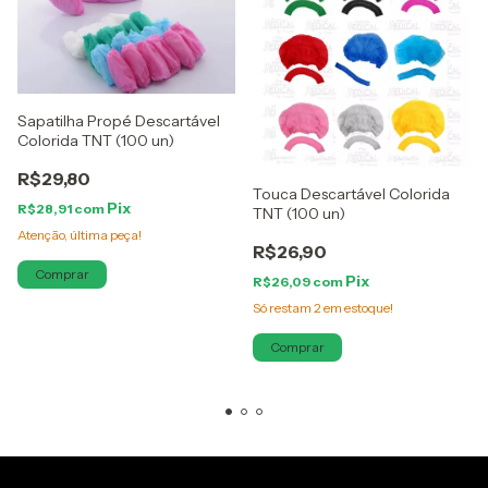
Sapatilha Propé Descartável
Colorida TNT (100 un)
R$29,80
Touca Descartável Colorida
R$28,91
com
TNT (100 un)
Atenção, última peça!
R$26,90
Comprar
R$26,09
com
Só restam
2
em estoque!
Comprar