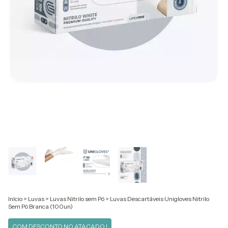
Início
>
Luvas
>
Luvas Nitrilo sem Pó
>
Luvas Descartáveis Unigloves Nitrilo
Sem Pó Branca (100un)
COM DESCONTO NO ATACADO !