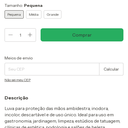
Tamanho:
Pequena
Pequena
Média
Grande
Entregas para o CEP:
Alterar CEP
Meios de envio
Calcular
Não sei meu CEP
Descrição
Luva para proteção das mãos ambidestra, inodora,
incolor, descartável e de uso único. Ideal para uso em
gastronomia, jardinagem, limpeza, estúdios de tatuagem,
clínicas de estética, podologia e salões de beleza.