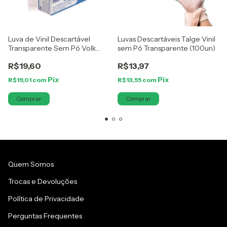
Luva de Vinil Descartável
Luvas Descartáveis Talge Vinil
Transparente Sem Pó Volk
sem Pó Transparente (100un)
(100un)
R$19,60
R$13,97
R$19,01
com
R$13,55
com
Comprar
Comprar
Quem Somos
Trocas e Devoluções
Política de Privacidade
Perguntas Frequentes