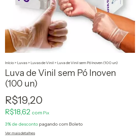
Início
>
Luvas
>
Luvas de Vinil
>
Luva de Vinil sem Pó Inoven (100 un)
Luva de Vinil sem Pó Inoven
(100 un)
R$19,20
R$18,62
com
3% de desconto
pagando com Boleto
Ver mais detalhes